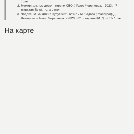
: фот.
Мемориальные доски - героям СВО // Голос Череповца. - 2023. - 7
февраля (№ 5). - С. 2 : фот.
Чадова, М. Их имена будут жить вечно / М. Чадова ; фотограф Д.
Левашова // Голос Череповца. - 2023. - 21 февраля (№ 7). - С. 5 : фот.
На карте