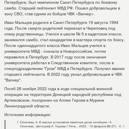
Петербурге, был чемпионом Санкт-Петербурга по боевому
самбо. Старший лейтенант МВД РФ. Пошел добровольцем в
зону СВО, став одним из бойцов ЧВК «Вагнер».
Иван Мальцев родился в Санкт-Петербурге 19 августа 1994
года. После смерти родителей переехал в Череповец под
опеку родственницы. Учился в школе № 5 в кадетском классе,
занимался самбо, стал кандидатом в мастера спорта по боксу.
После одиннадцатого класса Иван Мальцев учился в
университете МВД - сначала в Новороссийске, потом
перевелся в Петербург. В 2017 году после окончания
университета работал в Следственном комитете, после в
спецподразделении "Гром" МВД в Петербурге. Получил звание
старшего лейтенанта. В 2022 году уехал добровольцем в ЧВК
"Вагнер".
Погиб 28 ноября 2022 года в ходе специальной военной
операции на территории Донецкой народной республики под
Артемовском, похоронен на Аллее Героев в Мурине
Ленинградской области.
Источники информации:
Сеничева, А. В школах установили памятные доски погибшим / А.
Сеничева ; фотограф А. Ташева // Речь. - 2023. - 15 февраля (№ 27). - С. 1