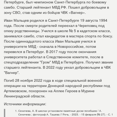
Петербурге, был чемпионом Санкт-Петербурга по боевому
самбо. Старший лейтенант МВД РФ. Пошел добровольцем в
зону СВО, став одним из бойцов ЧВК «Вагнер».
Иван Мальцев родился в Санкт-Петербурге 19 августа 1994
года. После смерти родителей переехал в Череповец под
опеку родственницы. Учился в школе № 5 в кадетском классе,
занимался самбо, стал кандидатом в мастера спорта по боксу.
После одиннадцатого класса Иван Мальцев учился в
университете МВД - сначала в Новороссийске, потом
перевелся в Петербург. В 2017 году после окончания
университета работал в Следственном комитете, после в
спецподразделении "Гром" МВД в Петербурге. Получил звание
старшего лейтенанта. В 2022 году уехал добровольцем в ЧВК
"Вагнер".
Погиб 28 ноября 2022 года в ходе специальной военной
операции на территории Донецкой народной республики под
Артемовском, похоронен на Аллее Героев в Мурине
Ленинградской области.
Источники информации:
Сеничева, А. В школах установили памятные доски погибшим / А.
Сеничева ; фотограф А. Ташева // Речь. - 2023. - 15 февраля (№ 27). - С. 1