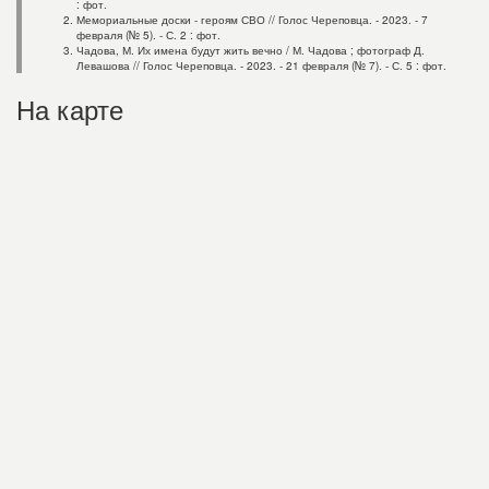
: фот.
Мемориальные доски - героям СВО // Голос Череповца. - 2023. - 7
февраля (№ 5). - С. 2 : фот.
Чадова, М. Их имена будут жить вечно / М. Чадова ; фотограф Д.
Левашова // Голос Череповца. - 2023. - 21 февраля (№ 7). - С. 5 : фот.
На карте