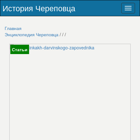
История Череповца
Toggl
naviga
Главная
Энциклопедия Череповца
/
/
/
Статьи