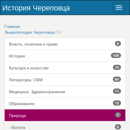
История Череповца
Toggl
naviga
Главная
Энциклопедия Череповца
/
/
/
Власть, политика и право
8
История
108
Культура и искусство
74
Литература. СМИ
84
Медицина. Здравоохранение
11
Образование
12
Природа
7
- Болота
0