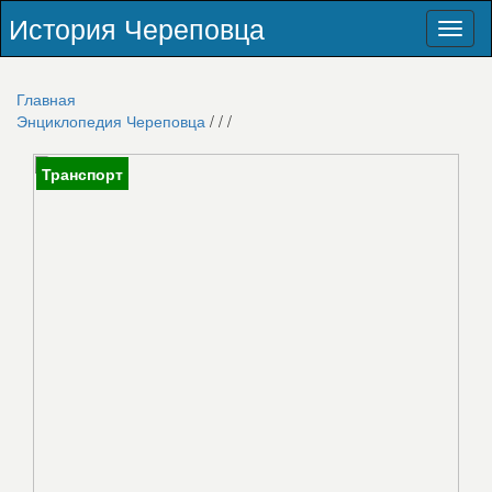
История Череповца
Toggl
naviga
Главная
Энциклопедия Череповца
/
/
/
Транспорт