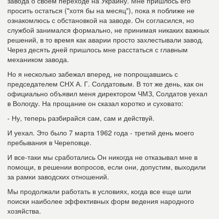
завода о своем переходе на Украину. Мне пришлось его
просить остаться ("хотя бы на месяц"), пока я поближе не
ознакомлюсь с обстановкой на заводе. Он согласился, но
службой занимался формально, не принимая никаких важных
решений, в то время как аварии просто захлестывали завод.
Через десять дней пришлось мне расстаться с главным
механиком завода.
Но я несколько забежал вперед, не попрощавшись с
председателем СНХ А. Г. Солдатовым. В тот же день, как он
официально объявил меня директором ЧМЗ, Солдатов уехал
в Вологду. На прощание он сказал коротко и суховато:
- Ну, теперь разбирайся сам, сам и действуй.
И уехал. Это было 7 марта 1962 года - третий день моего
пребывания в Череповце.
И все-таки мы сработались Он никогда не отказывал мне в
помощи, в решении вопросов, если они, допустим, выходили
за рамки заводских отношений.
Мы продолжали работать в условиях, когда все еще шли
поиски наиболее эффективных форм ведения народного
хозяйства.