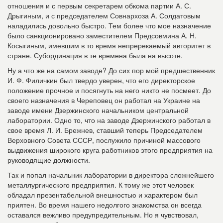
отношения и с первым секретарем обкома партии А. С.
Дрыгиным, и с председателем Совнархоза А. Солдатовым
наладились довольно быстро. Тем более что мое назначение
было санкционировано за
местителем Предсовмина А. Н.
Косыгиным, имевшим в то время непререкаемый авторитет в
стране. Субординация в те времена была на высоте.
Ну а что же на самом заводе? До сих пор
мой предшественник
И. Ф. Филичкин был твердо уверен, что его директорское
положение прочное и посягнуть на него никто не посмеет. До
своего назначения в Череповец он работал на Украине на
заводе имени Дзержинского начальником центральной
лаборатории. Одно то, что на заводе Дзержинского работал в
свое время Л. И. Брежнев, ставший теперь Председателем
Верховного Совета СССР, послужило причиной массового
выдвижения широкого круга работников этого предприятия на
руководящие должности.
Так и попал начальник лаборатории в ди
ректора сложнейшего
металлургического предприятия. К тому же этот человек
обладал презентабельной внешностью и характером был
приятен. Во время нашего недолгого знакомства он всегда
оставался вежливо предупредительным. Но я чувствовал,