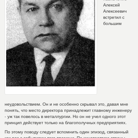
Алексей
Алексеевич
встретил с
большим
неудовольствием. Он и не особенно скрывал это, давая мне
понять, что место директора принадлежит гла
вному инженеру
- уж так повелось в металлургии. Но он не учел одного этот
принцип действует только на благополучных предприятиях.
По этому поводу следует вспомнить один эпизод, связанный
как раз с событиями того времени. По кинотеатрам страны