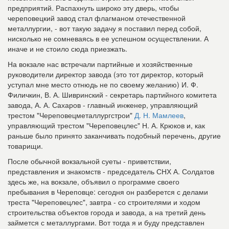
предприятий. Распахнуть широко эту дверь, чтобы
череповецкий завод стал флагманом отечественной
металлургии, - вот такую задачу я поставил перед собой,
нисколько не сомневаясь в ее успешном осуществлении. А
иначе и не стоило сюда приезжать.
На вокзале нас встречали партийные и хозяйственные
руководители директор завода (это тот директор, который
уступал мне место отнюдь не по своему желанию) И. Ф.
Филичкин, В. А. Шивринский - секретарь партийного комитета
завода, А. А. Сахаров - главный инженер, управляющий
трестом "Череповецметаллургстрои"
Д. Н. Мамлеев
,
управляющий трестом "Череповецлес" Н. А. Крюков и, как
раньше было принято заканчивать подобный перечень, другие
товарищи.
После обычной вокзальной суеты - приветствии,
представления и знакомств - председатель СНХ А. Солдатов
здесь же, на вокзале, объявил о программе своего
пребывания в Череповце: сегодня он разберется с делами
треста "Череповецлес", завтра - со строителями и ходом
строительства объектов города и завода, а на третий день
займется с металлургами. Вот тогда я и буду представлен