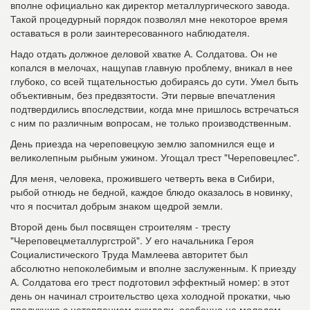
вполне официально как директор металлургического завода.
Такой процедурный порядок позволял мне некоторое время
оставаться в роли заинтересованного наблюдателя.
Надо отдать должное деловой хватке А. Солдатова. Он не
копался в мелочах, нащупав главную проблему, вникал в нее
глубоко, со всей тщательностью добираясь до сути. Умел быть
объективным, без предвзятости. Эти первые впечатления
подтвердились впоследствии, когда мне пришлось встречаться
с ним по различным вопросам, не только производственным.
День при
езда на череповецкую землю запомнился еще и
великолепным рыбным ужином. Угощал трест "Череповецлес".
Для меня, человека, прожив
шего четверть века в Сибири,
рыбой отнюдь не бедной, каждое блюдо оказалось в новинку,
что я посчитал добрым знаком щедрой земли.
Второй день был посвящен строителям - тресту
"Череповецметаллургстрой". У его начальника Героя
Социалистического Труда Мамлеева авторитет был
абсолютно непоколебимым и вполне заслуженным. К приезду
А. Солдатова его трест подготовил эффектный номер: в этот
день он начинал строительство цеха холодной прокатки, чью
продукцию с нетерпением ожидали, особенно на молодом