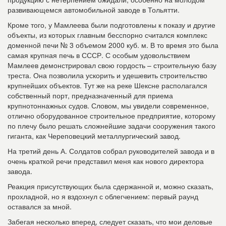
развивающемся автомобильной заводе в Тольятти.
Кроме того, у Мамлеева были подготовлены к показу и другие
объекты, из которых главным бесспорно считался комплекс
доменной печи № 3 объемом 2000 куб. м. В то время это была
самая крупная печь в СССР. С особым удовольствием
Мамлеев демонстрировал свою гордость – строительную базу
треста. Она позволила ускорить и удешевить строительство
крупнейших объектов. Тут же на реке Шексне располагался
собственный порт, предназначенный для приема
крупнотоннажных судов. Словом, мы увидели современное,
отлично оборудованное строительное предприятие, которому
по плечу было решать сложнейшие задачи сооружения такого
гиганта, как Череповецкий металлургический завод.
На третий день А. Солдатов собр
ал руководителей завода и в
очень краткой речи представил меня как нового директора
завода.
Реакция присутствующих была сдержанной и, можно сказать,
прохладной, но я вздохнул с облегчением: первый раунд
оставался за мной.
Забегая несколько вперед, следует сказать, что мои деловые