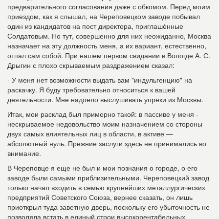
предварительного согласования даже с обкомом. Перед моим
приездом, как я слышал, на Череповецком заводе побывал
один из кандидатов на пост директора, приглашѐнные
Солдатовым. Но тут, совершенно для них неожиданно, Москва
назначает на эту должность меня, а их вариант, естественно,
отпал сам собой. При нашем первом свидании в Вологде А. С.
Дрыгин с плохо скрываемым раздражением сказал:
- У меня нет возможности выдать вам "индульгенцию" на
раскачку. Я буду требовательно относиться к вашей
деятельности. Мне надоело выслушивать упреки из Москвы.
Итак, мои расклад был примерно такой: в пассиве у меня -
нескрываемое недовольство моим назначением со стороны
двух самых влиятельных лиц в области, в активе —
абсолютный нуль. Прежние заслуги здесь не принимались во
внимание.
В Череповце я еще не был и мои познания о городе, о его
заводе были самыми приблизительными. Череповецкий завод
только начал входить в семью крупнейших металлургических
предприятий Советского Союза, вернее сказать, он лишь
приоткрыл туда заветную дверь, поскольку его убыточность не
позволяла встать в единый строи высокорентабельных