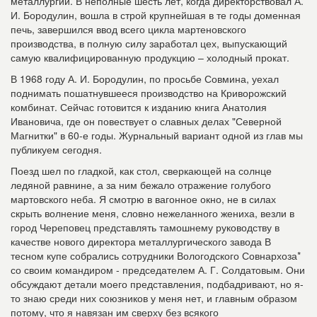
металлургии. В неполные шесть лет, когда директорствовал А.
И. Бородулин, вошла в строй крупнейшая в те годы доменная
печь, завершился ввод всего цикла мартеновского
производства, в полную силу заработал цех, выпускающий
самую квалифицированную продукцию – холодный прокат.
В 1968 году А. И. Бородулин, по просьбе Совмина, уехал
поднимать пошатнувшееся производство на Криворожский
комбинат. Сейчас готовится к изданию книга Анатолия
Ивановича, где он повествует о славных делах "Северной
Магнитки" в 60-е годы. Журнальный вариант одной из глав мы
публикуем сегодня.
Поезд шел по гладкой, как стол, сверкающей на солнце
ледяной равнине, а за ним бежало отражение голубого
мартовского неба. Я смотрю в вагонное окно, не в силах
скрыть волнение меня, словно нежеланного жениха, везли в
город Череповец представлять тамошнему руководству в
качестве нового директора металлургического завода В
тесном купе собрались сотрудники Вологодского Совнархоза*
со своим командиром - председателем А. Г. Солдатовым. Они
обсуждают детали моего представления, подбадривают, но я-
то знаю среди них союзников у меня нет, и главным образом
потому, что я навязан им сверху без всякого