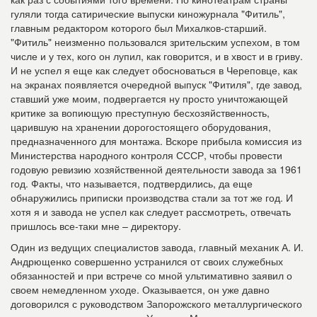
гуляли тогда сатирические выпуски киножурнала "Фитиль",
главным редактором которого был Михалков-старший.
"Фитиль" неизменно пользовался зрительским успехом, в том
числе и у тех, кого он лупил, как говорится, и в хвост и в гриву.
И не успел я еще как следует обосноваться в Череповце, как
на экранах появляется очередной выпуск "Фитиля", где завод,
ставший уже моим, подвергается ну просто уничтожающей
критике за вопиющую преступную бесхозяйственность,
царившую на хранении дорогостоящего оборудования,
предназначенного для монтажа. Вскоре прибыла комиссия из
Министерства народного контроля СССР, чтобы провести
годовую ревизию хозяйственной деятельности завода за 1961
год. Факты, что называется, подтвердились, да еще
обнаружились приписки производства стали за тот же год. И
хотя я и завода не успел как следует рассмотреть, отвечать
пришлось все-таки мне – директору.
Один из ведущих специалистов завода, главный механик А. И.
Андрющенко совершенно устранился от своих служебных
обязанностей и при встрече со мной ультимативно заявил о
своем немедленном уходе. Оказывается, он уже давно
договорился с руководством Запорожского металлургического