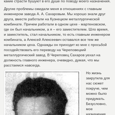
какие страсти бушуют в его душе по поводу моего назначения.
Другие проблемы ожидали меня в отношениях с главным
инженером завода А. А. Сахаровым. Мы хорошо знали друг
друга, вместе работали на Кузнецком металлургической
комбинате. Причем работали в одном цехе - мартеновском,
где он был начальником, а я – его заместителем. Шло время,
и заместитель, стал начальником, то есть главным инженером
комбината, а Алексей Алексеевич оставался все тем же
начальником цеха. Однажды он приходит ко мне с просьбой
посодействовать его переводу на Череповецкий
металлургический завод. В Череповец Сахаров уехал на
должность главного инженера, очевидно, думая, что мы
расстаемся навсегда.
Но жизнь
закрутила для
нас сюжет
покруче, чем
можно было
придумать.
Безусловно,
мое
назначение