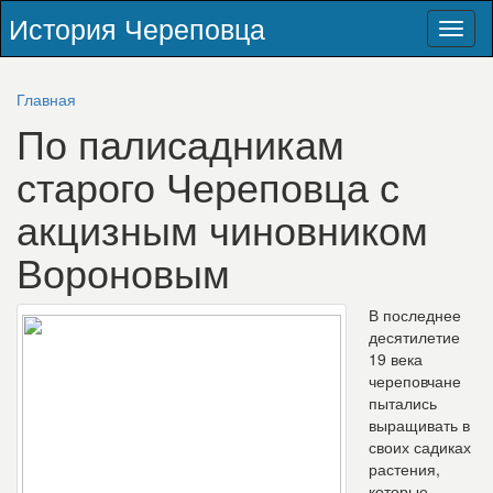
История Череповца
Toggl
naviga
Главная
По палисадникам
старого Череповца с
акцизным чиновником
Вороновым
В последнее
десятилетие
19 века
череповчане
пытались
выращивать в
своих садиках
растения,
которые