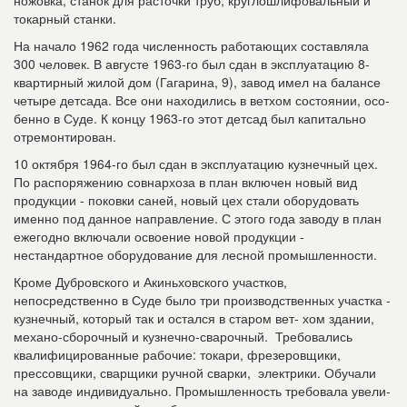
ножовка, станок для расточки труб, круглошлифовальный и
токарный станки.
На начало 1962 года численность работающих составляла
300 человек. В августе 1963-го был сдан в эксплуатацию 8-
квартирный жилой дом (Гагарина, 9), за­вод имел на балансе
четыре детсада. Все они находились в ветхом состоянии, осо­
бенно в Суде. К концу 1963-го этот детсад был капитально
отремонтирован.
10 октября 1964-го был сдан в эксплуатацию кузнечный цех.
По распоряжению совнархоза в план включен новый вид
продукции - поковки саней, новый цех стали оборудовать
именно под данное направление. С этого года заводу в план
ежегодно включали освоение новой про­дукции -
нестандартное оборудование для лесной промышленности.
Кроме Дубровского и Акиньховского участков,
непосредственно в Суде было три производственных участка -
кузнеч­ный, который так и остался в старом вет- хом здании,
механо-сборочный и кузнечно-сварочный. Требовались
квалифицированные рабочие: токари, фрезеровщики,
прессовщики, сварщики ручной сварки, электрики. Обучали
на заводе индивиду­ально. Промышленность требовала увели­