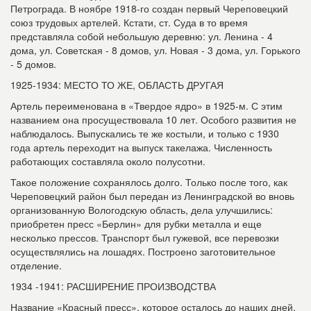
Петрограда. В ноябре 1918-го создан первый Череповецкий
союз трудовых артелей. Кстати, ст. Суда в то вре­мя
представляла собой небольшую деревню: ул. Ленина - 4
дома, ул. Советская - 8 домов, ул. Новая - 3 дома, ул. Горького
- 5 домов.
1925-1934: МЕСТО ТО ЖЕ, ОБЛАСТЬ ДРУГАЯ
Артель переименована в «Твердое ядро» в 1925-м. С этим
названием она про­существовала 10 лет. Особого развития не
наблюдалось. Выпускались те же костыли, и только с 1930
года артель переходит на выпуск такелажа. Численность
работаю­щих составляла около полусотни.
Такое положение сохранялось долго. Только после того, как
Череповецкий район был передан из Ленинградской во вновь
ор­ганизованную Вологодскую область, дела улучшились:
приобретен пресс «Берлин» для рубки металла и еще
несколько прес­сов. Транспорт был гужевой, все перевозки
осуществлялись на лошадях. Построено заготовительное
отделение.
1934 -1941: РАСШИРЕНИЕ ПРОИЗВОДСТВА
Название «Красный пресс», которое осталось до наших дней,