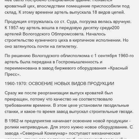
кроватный цех, впоследствии помещение приспособили под
склад. К этому времени артель выпускала 18 видов цепей.
Продукция отгружалась со ст. Суда, по­грузка велась вручную.
К 1957-му артель вошла в передовую десятку среди200
артелей Вологодского Облпромсовета. Началось
строительство кузнечного цеха в кирпичном исполнении. Но
оно затянулось почти на пятилетку.
По решению Вологодского облис­полкома с 1 сентября 1960-го
артель была передана в Госпромышленность и
переименована в завод биржевого обо­рудования «Красный
Пресс».
1960-1970: ОСВОЕНИЕ НОВЫХ ВИДОВ ПРОДУКЦИИ
Сразу же после реорганизации выпуск кроватей был
прекращен, потому что ка­чество не соответствовало
требованиям времени. В этом цехе установили гвоз­дильные
станки, и какое-то время завод выпускал строительные гвозди.
В 1962-м предприятие начинает освоение новой продукции -
ролики неприво­дные. Для этого нужно новое оборудо­вание. С
завода «Северный Коммунар» поступают механическая