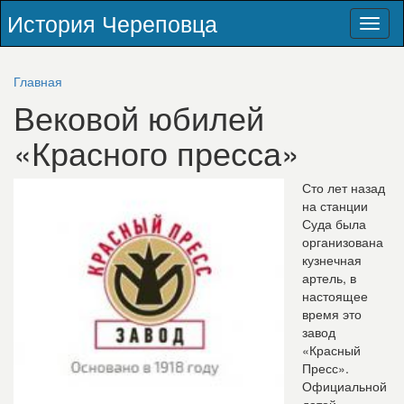
История Череповца
Toggl
naviga
Главная
Вековой юбилей
«Красного пресса»
Сто лет назад
на станции
Суда была
организована
кузнечная
артель, в
настоящее
время это
завод
«Красный
Пресс».
Официальной