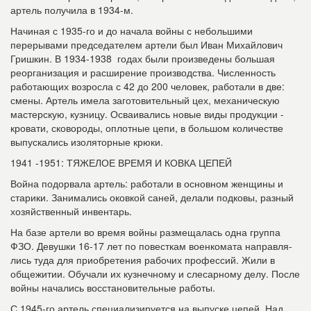
артель получила в 1934-м.
Начиная с 1935-го и до начала войны с небольшими
перерывами председателем артели был Иван Михайлович
Гришкин. В 1934-1938 годах были произведены большая
реорганизация и расширение производства. Численность
работающих возросла с 42 до 200 человек, работали в две:
смены. Артель имела заготовительный цех, механическую
мастерскую, кузницу. Осваивались новые виды продукции -
кровати, сковороды, оплотные цепи, в большом количестве
вы­пускались изоляторные крюки.
1941 -1951: ТЯЖЕЛОЕ ВРЕМЯ И КОВКА ЦЕПЕЙ
Война подорвала артель: работали в основном женщины и
старики. Зани­мались оковкой саней, делали подковы, разный
хозяйственный инвентарь.
На базе артели во время войны разме­щалась одна группа
ФЗО. Девушки 16-17 лет по повесткам военкомата направля­
лись туда для приобретения рабочих про­фессий. Жили в
общежитии. Обучали их кузнечному и слесарному делу. После
вой­ны начались восстановительные работы.
С 1945-го артель специализируется на выпуске цепей. Над