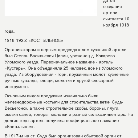
датой
создания
артели
считается 10
ноября 1918
года.
1918-1925: «КОСТЫЛЬНОЕ»
Организатором и первым председа­телем кузнечной артели
был Степан Васильевич Ципин, уроженец д. Кокарево
Уломского уезда. Первоначальное назва­ние - артель
«Кустарь». Она объединяла 25 человек, все из Уломского
уезда. Из оборудования - горн, пружинный молот, кузнечные
ручные кувалды, клещи, мо­лотки и другой слесарный
инструмент.
Основным видом продукции изначаль­но были
железнодорожные костыли для строительства ветки Суда-
Весьегонск, а также строительное скобы, бороны, плуги,
оковки саней, топоры, молотки и разный сельхозинвентарь. На
долгие годы артель получила неофициальное название
«Костыльное».
В 1917-м на ст. Суда был организован сбытовой орган от