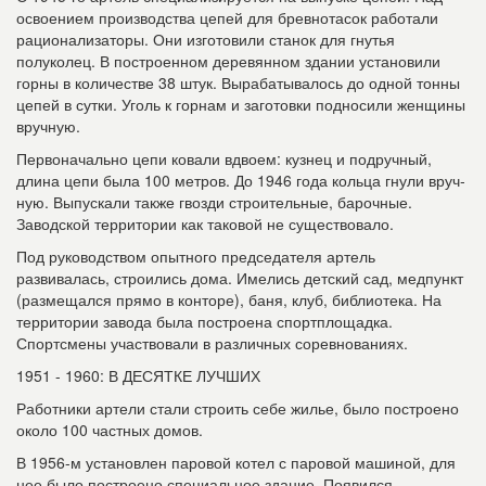
освоением произ­водства цепей для бревнотасок работали
рационализаторы. Они изготовили станок для гнутья
полуколец. В построенном деревянном здании установили
горны в количестве 38 штук. Вырабатывалось до одной тонны
цепей в сутки. Уголь к горнам и заготовки подносили женщины
вручную.
Первоначально цепи ковали вдвоем: кузнец и подручный,
длина цепи была 100 метров. До 1946 года кольца гнули вруч­
ную. Выпускали также гвозди строитель­ные, барочные.
Заводской территории как таковой не существовало.
Под руководством опытного предсе­дателя артель
развивалась, строились дома. Имелись детский сад, медпункт
(размещался прямо в конторе), баня, клуб, библиотека. На
территории завода была построена спортплощадка.
Спортсмены участвовали в различных соревнованиях.
1951 - 1960: В ДЕСЯТКЕ ЛУЧШИХ
Работники артели стали строить себе жилье, было построено
около 100 частных домов.
В 1956-м установлен паровой котел с паровой машиной, для
нее было по­строено специальное здание. Появился