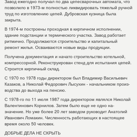
Завод ежегодно получал по два це­песварочных автомата, что
позволило в 1973-м полностью ликвидировать тяже­лый ручной
труд по изготовлению цепей. Дубровская кузница была
закрыта.
В 1974-м построены проходная в кир­пичном исполнении,
здание подстанции и термического участка. Завод работает
ритмично. Продолжаются строительство и капитальный
ремонт жилья. Осваиваются новые виды продукции.
Получена документация и начато строительство котельной,
компрессорной. Реконструирован стенд для испытания цепей.
Строится кирпичный склад.
С 1970 по 1978 годы директором был Владимир Васильевич
Казаков, а Николай Федорович Лысухин - начальником произ­
водства до выхода на пенсию.
С 1978-го по 11 июля 1987 года дирек­тором являлся Николай
Валентинович Корнилов. Затем было еще не одно на­
значение. Но уже более 20 лет заводом руководит Анатолий
Иванович Ломакин. Численность работающих в настоящее
время около 50 человек.
ДОБРЫЕ ДЕЛА НЕ СКРЫТЬ