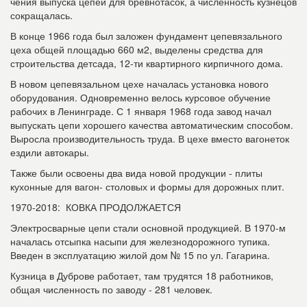
чения выпуска цепей для бревнотасок, а численность кузнецов
сокращалась.
В конце 1966 года был заложен фун­дамент цепевязального
цеха общей пло­щадью 660 м2, выделены средства для
строительства детсада, 12-ти квартирного кирпичного дома.
В новом цепевязальном цехе началась установка нового
оборудования. Одновременно велось курсовое обучение
рабочих в Ленинграде. С 1 января 1968 года завод начал
выпускать цепи хорошего качества автоматическим способом.
Выросла про­изводительность труда. В цехе вместо вагонеток
ездили автокары.
Также были освоены два вида новой продукции - плиты
кухонные для вагон- столовых и формы для дорожных плит.
1970-2018: КОВКА ПРОДОЛЖАЕТСЯ
Электросварные цепи стали основной продукцией. В 1970-м
началась отсыпка насыпи для железнодорожного тупика.
Введен в эксплуатацию жилой дом № 15 по ул. Гагарина.
Кузница в Дуброве работает, там тру­дятся 18 работников,
общая численность по заводу - 281 человек.