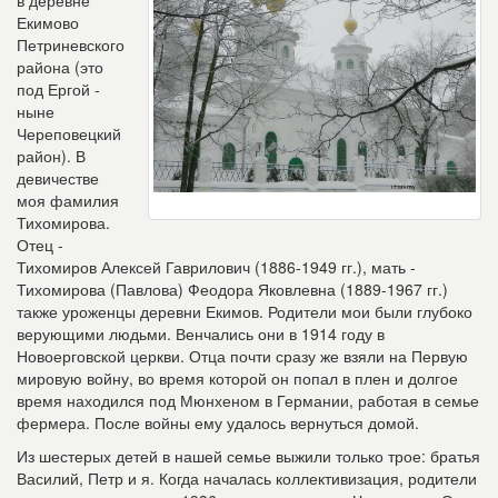
в деревне
Екимово
Петриневского
района (это
под Ергой -
ныне
Череповецкий
район). В
девичестве
моя фамилия
Тихомирова.
Отец -
Тихомиров Алексей Гаврилович (1886-1949 гг.), мать -
Тихомирова (Павлова) Феодора Яковлевна (1889-1967 гг.)
также уроженцы деревни Екимов. Родители мои были глубоко
верующими людьми. Венчались они в 1914 году в
Новоерговской церкви. Отца почти сразу же взяли на Первую
мировую войну, во время которой он попал в плен и долгое
время находился под Мюнхеном в Германии, работая в семье
фермера. После войны ему удалось вернуться домой.
Из шестерых детей в нашей семье выжили только трое: братья
Василий, Петр и я. Когда началась коллективизация, родители