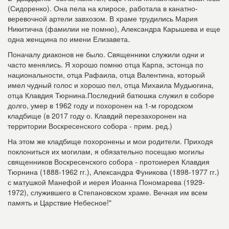
(Сидоренко). Она пела на клиросе, работала в канатно-
веревочной артели завхозом. В храме трудились Мария
Никитична (фамилии не помню), Александра Карышева и еще
одна женщина по имени Елизавета.
Поначалу диаконов не было. Священники служили одни и
часто менялись. Я хорошо помню отца Карпа, эстонца по
национальности, отца Рафаила, отца Валентина, который
имел чудный голос и хорошо пел, отца Михаила Мудьюгина,
отца Клавдия Тюрнина.Последний батюшка служил в соборе
долго, умер в 1962 году и похоронен на 1-м городском
кладбище (в 2017 году о. Клавдий перезахоронен на
территории Воскресенского собора - прим. ред.)
На этом же кладбище похоронены и мои родители. Приходя
поклониться их могилам, я обязательно посещаю могилы
священников Воскресенского собора - протоиерея Клавдия
Тюрнина (1888-1962 гг.), Александра Фуникова (1898-1977 гг.)
с матушкой Манефой и иерея Иоанна Пономарева (1929-
1972), служившего в Степановском храме. Вечная им всем
память и Царствие Небесное!"