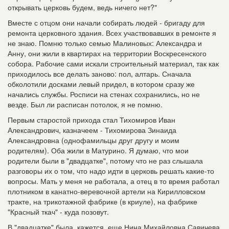
открывать церковь будем, ведь ничего нет?"
Вместе с отцом они начали собирать людей - бригаду для
ремонта церковного здания. Всех участвовавших в ремонте я
не знаю. Помню только семью Малиновых: Александра и
Анну, они жили в квартирах на территории Воскресенского
собора. Рабочие сами искали строительный материал, так как
приходилось все делать заново: пол, алтарь. Сначала
обколотили досками левый придел, в котором сразу же
начались службы. Росписи на стенах сохранились, но не
везде. Был ли расписан потолок, я не помню.
Первым старостой прихода стал Тихомиров Иван
Александрович, казначеем - Тихомирова Зинаида
Александровна (однофамильцы друг другу и моим
родителям). Оба жили в Матурино. Я думаю, что мои
родители были в "двадцатке", потому что не раз слышала
разговоры их о том, что надо идти в церковь решать какие-то
вопросы. Мать у меня не работала, а отец в то время работал
плотником в канатно-веревочной артели на Кирилловском
тракте, на трикотажной фабрике (в криуле), на фабрике
"Красный ткач" - куда позовут.
В "двадцатке" была, кажется, еще Нина Михайловна Савичева