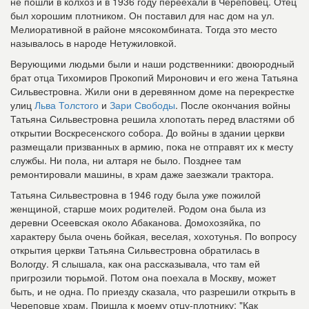
не пошли в колхоз и в 1936 году переехали в Череповец. Отец
был хорошим плотником. Он поставил для нас дом на ул.
Мелиоративной в районе мясокомбината. Тогда это место
называлось в народе Нетужиловкой.
Верующими людьми были и наши родственники: двоюродный
брат отца Тихомиров Прокопий Миронович и его жена Татьяна
Сильвестровна. Жили они в деревянном доме на перекрестке
улиц
Льва Толстого
и
Зари Свободы
. После окончания войны
Татьяна Сильвестровна решила хлопотать перед властями об
открытии Воскресенского собора. До войны в здании церкви
размещали призванных в армию, пока не отправят их к месту
службы. Ни пола, ни алтаря не было. Позднее там
ремонтировали машины, в храм даже заезжали трактора.
Татьяна Сильвестровна в 1946 году была уже пожилой
женщиной, старше моих родителей. Родом она была из
деревни Осеевская около Абаканова. Домохозяйка, по
характеру была очень бойкая, веселая, хохотунья. По вопросу
открытия церкви Татьяна Сильвестровна обратилась в
Вологду. Я слышала, как она рассказывала, что там ей
пригрозили тюрьмой. Потом она поехала в Москву, может
быть, и не одна. По приезду сказала, что разрешили открыть в
Череповце храм. Пришла к моему отцу-плотнику: "Как