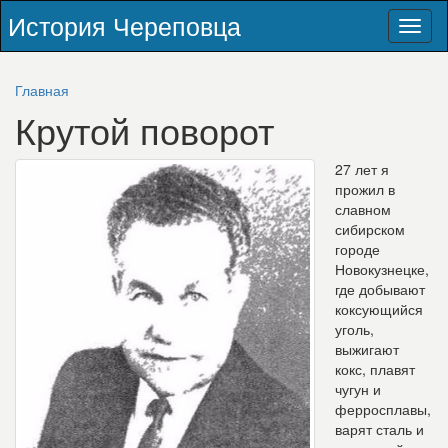
История Череповца
Toggl
naviga
Главная
Крутой поворот
27 лет я
прожил в
славном
сибирском
городе
Новокузнецке,
где добывают
коксующийся
уголь,
выжигают
кокс, плавят
чугун и
ферросплавы,
варят сталь и