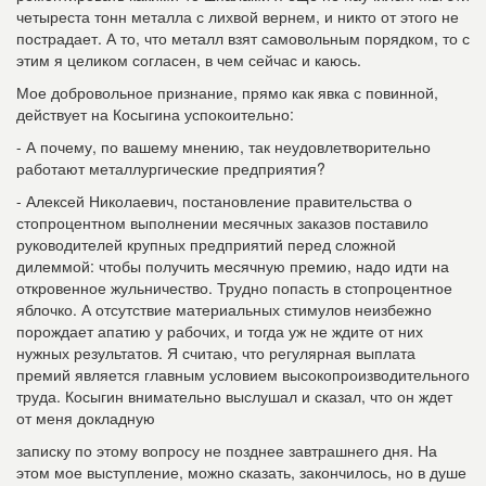
четыреста тонн металла с лихвой вернем, и никто от этого не
пострадает. А то, что металл взят самовольным порядком, то с
этим я целиком согласен, в чем сейчас и каюсь.
Мое добровольное признание, прямо как явка с повинной,
действует на Косыгина успокоительно:
- А почему, по вашему мнению, так неудовлетворительно
работают металлургические предприятия?
- Алексей Николаевич, постановление правительства о
стопроцентном выполнении месячных заказов поставило
руководителей крупных предприятий перед сложной
дилеммой: чтобы получить месячную премию, надо идти на
откровенное жульничество. Трудно попасть в стопроцентное
яблочко. А отсутствие материальных стимулов неизбежно
порождает апатию у рабочих, и тогда уж не ждите от них
нужных результатов. Я считаю, что регулярная выплата
премий является главным условием высокопроизводительного
труда. Косыгин внимательно выслушал и сказал, что он ждет
от меня докладную
записку по этому вопросу не позднее завтрашнего дня. На
этом мое выступление, можно сказать, закончилось, но в душе