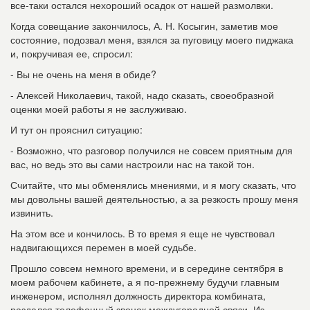
все-таки остался нехороший осадок от нашей размолвки.
Когда совещание закончилось, А. Н. Косыгин, заметив мое
состояние, подозвал меня, взялся за пуговицу моего пиджака
и, покручивая ее, спросил:
- Вы не очень на меня в обиде?
- Алексей Николаевич, такой, надо сказать, своеобразной
оценки моей работы я не заслуживаю.
И тут он прояснил ситуацию:
- Возможно, что разговор получился не совсем приятным для
вас, но ведь это вы сами настроили нас на такой тон.
Считайте, что мы обменялись мнениями, и я могу сказать, что
мы довольны вашей деятельностью, а за резкость прошу меня
извинить.
На этом все и кончилось. В то время я еще не чувствовал
надвигающихся перемен в моей судьбе.
Прошло совсем немного времени, и в середине сентября в
моем рабочем кабинете, а я по-прежнему будучи главным
инженером, исполнял должность директора комбината,
раздался телефонный звонок междугородной связи. Из