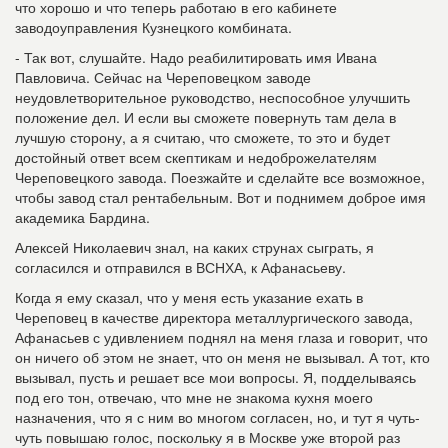
что хорошо и что теперь работаю в его кабинете
заводоуправления Кузнецкого комбината.
- Так вот, слушайте. Надо реабилитировать имя Ивана
Павловича. Сейчас на Череповецком заводе
неудовлетворительное руководство, неспособное улучшить
положение дел. И если вы сможете повернуть там дела в
лучшую сторону, а я считаю, что сможете, то это и будет
достойный ответ всем скептикам и недоброжелателям
Череповецкого завода. Поезжайте и сделайте все возможное,
чтобы завод стал рентабельным. Вот и поднимем доброе имя
академика Бардина.
Алексей Николаевич знал, на каких струнах сыграть, я
согласился и отправился в ВСНХА, к Афанасьеву.
Когда я ему сказал, что у меня есть указание ехать в
Череповец в качестве директора металлургического завода,
Афанасьев с удивлением поднял на меня глаза и говорит, что
он ничего об этом не знает, что он меня не вызывал. А тот, кто
вызывал, пусть и решает все мои вопросы. Я, подделываясь
под его тон, отвечаю, что мне не знакома кухня моего
назначения, что я с ним во многом согласен, но, и тут я чуть-
чуть повышаю голос, поскольку я в Москве уже второй раз