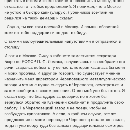
приехать в обком и из его кабинета позвонить в Москву, чтобы
отказаться от любых предложений. Я понимал, что в Москве
не устою и быстро капитулирую. Лубенников все-таки не
решился на такой демарш и сказал:
- Ладно, ты все-таки поезжай в Москву. И помни: областной
комитет тебя поддержит и не даст в обиду.
С такими малоутешительными напутствиями я отправился в
столицу.
И вот я в Москве. Сижу в кабинете заместителя секретаря
Бюро по РСФСР П. Ф. Ломако, вслушиваясь в своеобразие его
речи, стараясь поймать ту ее часть, которая касалась бы меня
и моих проблем. И вдруг он говорит, что существует мнение
назначить меня директором Череповецкого металлургического
завода и что мне нужно съездить в Череповец, осмотреться и
затем сообщить о своем решении. Ответ мой уже был готов. Я
сказал ему, что благодарю за доверие, но я хотел бы
вернуться обратно на Кузнецкий комбинат и продолжить свою
работу. На Череповецкий завод я не поеду, чтобы не
возбуждать кривотолков. А если, в крайнем случае, все же
предложение о моем переводе в Череповец останется в силе,
тогда я уже поеду туда без всяких предварительных осмотров.