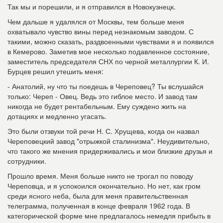
Так мы и порешили, и я отправился в Новокузнецк.
Чем дальше я удалялся от Москвы, тем больше меня
охватывало чувство вины перед незнакомым заводом. С
такими, можно сказать, раздвоенными чувствами я и появился
в Кемерово. Заметив мое несколько подавленное состояние,
заместитель председателя СНХ по черной металлургии К. И.
Бурцев решил утешить меня:
- Анатолий, ну что ты поедешь в Череповец? Ты вслушайся
только: Череп - Овец. Ведь это гиблое место. И завод там
никогда не будет рентабельным. Ему суждено жить на
дотациях и медленно угасать.
Это были отзвуки той речи Н. С. Хрущева, когда он назвал
Череповецкий завод "отрыжкой сталинизма". Неудивительно,
что такого же мнения придерживались и мои близкие друзья и
сотрудники.
Прошло время. Меня больше никто не трогал по поводу
Череповца, и я успокоился окончательно. Но нет, как гром
среди ясного неба, была для меня правительственная
телеграмма, полученная в конце февраля 1962 года. В
категорической форме мне предлагалось немедля прибыть в