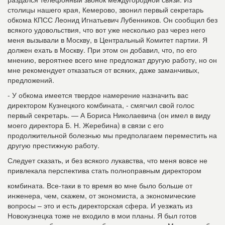
столицы нашего края, Кемерово, звонил первый секретарь
обкома КПСС Леонид Игнатьевич Лубенников. Он сообщил без
всякого удовольствия, что вот уже несколько раз через него
меня вызывали в Москву, в Центральный Комитет партии. Я
должен ехать в Москву. При этом он добавил, что, по его
мнению, вероятнее всего мне предложат другую работу, но он
мне рекомендует отказаться от всяких, даже заманчивых,
предложений.
- У обкома имеется твердое намерение назначить вас
директором Кузнецкого комбината, - смягчил свой голос
первый секретарь. — А Бориса Николаевича (он имел в виду
моего директора Б. Н. Жеребина) в связи с его
продолжительной болезнью мы предполагаем переместить на
другую престижную работу.
Следует сказать, и без всякого лукавства, что меня вовсе не
привлекала перспектива стать полноправным директором
комбината. Все-таки в то время во мне было больше от
инженера, чем, скажем, от экономиста, а экономические
вопросы – это и есть директорская сфера. И уезжать из
Новокузнецка тоже не входило в мои планы. Я был готов