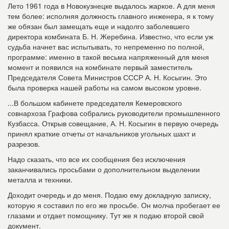
Лето 1961 года в Новокузнецке выдалось жаркое. А для меня
тем более: исполняя должность главного инженера, я к тому
же обязан был замещать еще и надолго заболевшего
директора комбината Б. Н. Жеребина. Известно, что если уж
судьба начнет вас испытывать, то непременно по полной,
программе: именно в такой весьма напряженный для меня
момент и появился на комбинате первый заместитель
Председателя Совета Министров СССР А. Н. Косыгин. Это
была проверка нашей работы на самом высоком уровне.
...В большом кабинете председателя Кемеровского
совнархоза Графова собрались руководители промышленного
Кузбасса. Открыв совещание, А. Н. Косыгин в первую очередь
принял краткие отчеты от начальников угольных шахт и
разрезов.
Надо сказать, что все их сообщения без исключения
заканчивались просьбами о дополнительном выделении
металла и техники.
Доходит очередь и до меня. Подаю ему докладную записку,
которую я составил по его же просьбе. Он молча пробегает ее
глазами и отдает помощнику. Тут же я подаю второй свой
документ.