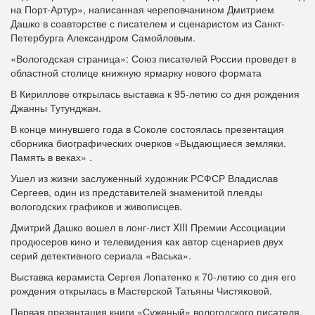
на Порт-Артур», написанная череповчанином Дмитрием
Дашко в соавторстве с писателем и сценаристом из Санкт-
Петербурга Александром Самойловым.
«Вологодская страница»: Союз писателей России проведет в
областной столице книжную ярмарку нового формата
В Кириллове открылась выставка к 95-летию со дня рождения
Джанны Тутунджан.
В конце минувшего года в Соколе состоялась презентация
сборника биографических очерков «Выдающиеся земляки.
Память в веках» .
Ушел из жизни заслуженный художник РСФСР Владислав
Сергеев, один из представителей знаменитой плеяды
вологодских графиков и живописцев.
Дмитрий Дашко вошел в лонг-лист XIII Премии Ассоциации
продюсеров кино и телевидения как автор сценариев двух
серий детективного сериала «Васька».
Выставка керамиста Сергея Лопатенко к 70-летию со дня его
рождения открылась в Мастерской Татьяны Чистяковой.
Первая презентация книги «Суженый» вологодского писателя,